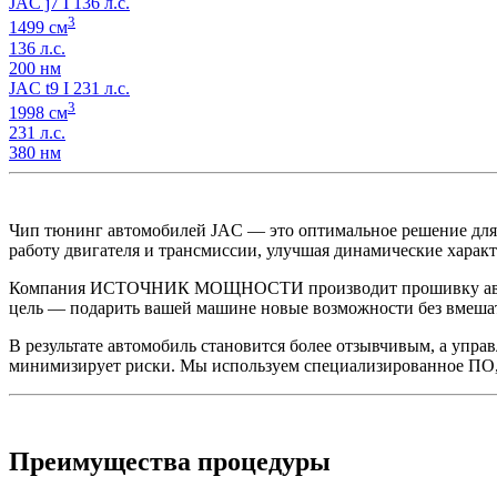
JAC j7 I 136 л.с.
3
1499 см
136 л.с.
200 нм
JAC t9 I 231 л.с.
3
1998 см
231 л.с.
380 нм
Чип тюнинг автомобилей JAC — это оптимальное решение для те
работу двигателя и трансмиссии, улучшая динамические харак
Компания ИСТОЧНИК МОЩНОСТИ производит прошивку автомоби
цель — подарить вашей машине новые возможности без вмешат
В результате автомобиль становится более отзывчивым, а упра
минимизирует риски. Мы используем специализированное ПО, 
Преимущества процедуры