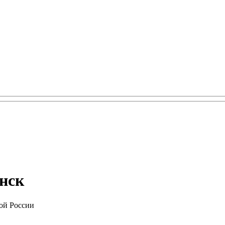
енск
ой России