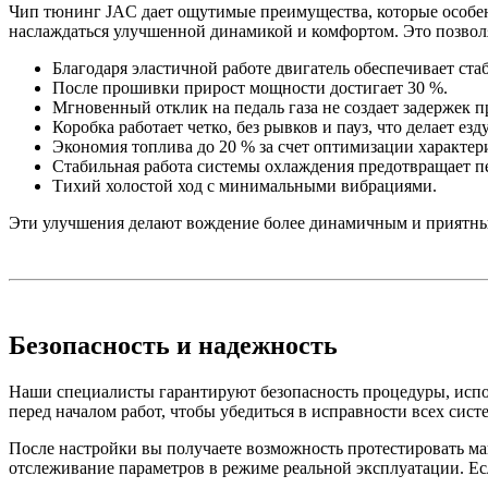
Чип тюнинг JAC дает ощутимые преимущества, которые особенн
наслаждаться улучшенной динамикой и комфортом. Это позвол
Благодаря эластичной работе двигатель обеспечивает ста
После прошивки прирост мощности достигает 30 %.
Мгновенный отклик на педаль газа не создает задержек п
Коробка работает четко, без рывков и пауз, что делает езд
Экономия топлива до 20 % за счет оптимизации характе
Стабильная работа системы охлаждения предотвращает пе
Тихий холостой ход с минимальными вибрациями.
Эти улучшения делают вождение более динамичным и приятным
Безопасность и надежность
Наши специалисты гарантируют безопасность процедуры, испо
перед началом работ, чтобы убедиться в исправности всех сист
После настройки вы получаете возможность протестировать ма
отслеживание параметров в режиме реальной эксплуатации. Если